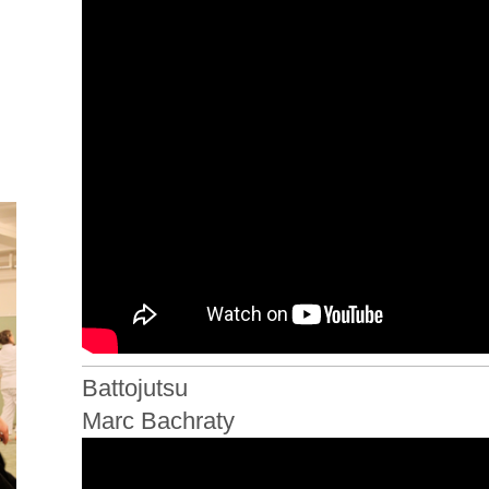
Battojutsu
Marc Bachraty