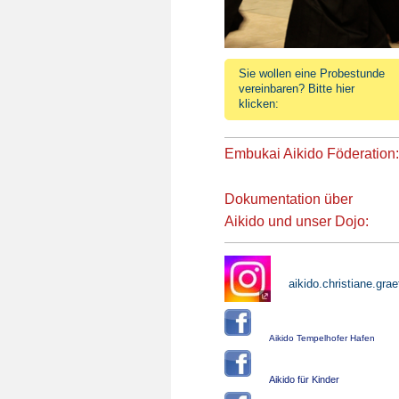
Sie wollen eine Probestunde
vereinbaren? Bitte hier
klicken:
Embukai Aikido Föderation:
Dokumentation über
Aikido
und
unser Dojo:
aikido.christiane.grae
Aikido Tempelhofer Hafen
Aikido für Kinder