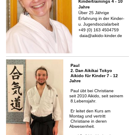
Kindertrainings 4 - 10
Jahre
Über 25 Jährige
Erfahrung in der Kinder-
u. Jugendsozialarbeit
+49 (0) 163 4504759
daia@aikido-kinder.de
Paul
2
. Dan Aikikai Tokyo
Aikido für Kinder 7 - 12
Jahre
Paul übt bei Christiane
seit
2010 Aikido, seit seinem
8.Lebensjahr.
E
r leitet den Kurs am
Montag
und vertritt
Christiane
in deren
Abwesenheit.